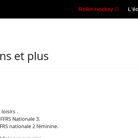
Roller Hockey
L'éc
ns et plus
oisirs .
FFRS Nationale 3.
RS nationale 2 féminine.